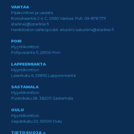
VANTAA
Pääkonttori ja varasto
Koivuhaantie 2-4 C, 01510 Vantaa. Puh. 09-878 7711
starline(@)starline.fi
Henkilöstön sähköpostit: etunimi.sukunimi@starline.fi
PORI
Myyntikonttori
Pohjoisranta 11, 28100 Pori
LAPPEENRANTA
Myyntikonttori
Laserkatu 6, 53850 Lappeenranta
SASTAMALA
Myyntikonttori
Puistokatu 28, 38200 Sastamala
OULU
Myyntikonttori
Sepänkatu 20, 90100 Oulu
TIETOSUOJA »