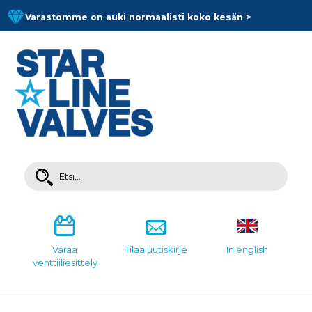
Skip
Varastomme on auki normaalisti koko kesän >
to
content
Search
for:
Varaa
Tilaa uutiskirje
In english
venttiiliesittely