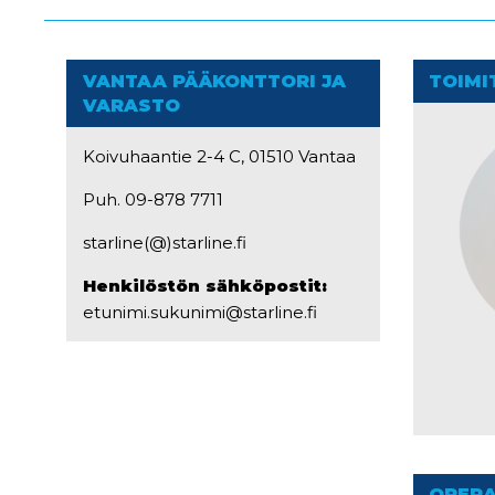
VANTAA PÄÄKONTTORI JA
TOIMI
VARASTO
Koivuhaantie 2-4 C, 01510 Vantaa
Puh. 09-878 7711
starline(@)starline.fi
Henkilöstön sähköpostit:
etunimi.sukunimi@starline.fi
OPERA