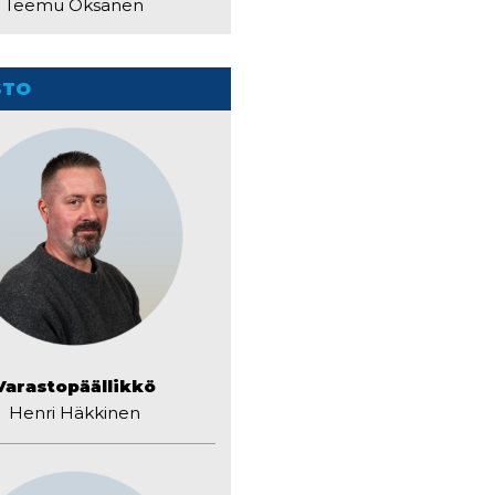
Teemu Oksanen
STO
Varastopäällikkö
Henri Häkkinen