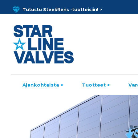
Skip
Tutustu Steekflens -tuotteisiin! >
to
content
Ajankohtaista >
Tuotteet >
Var