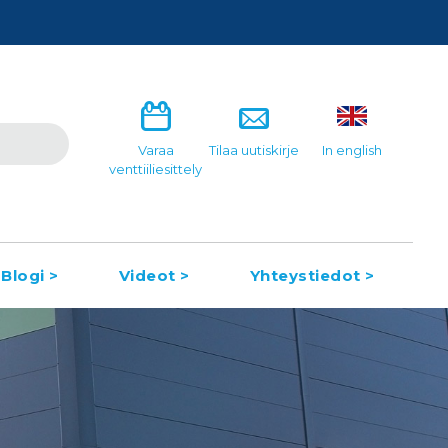
Varaa
Tilaa uutiskirje
In english
venttiiliesittely
Blogi >
Videot >
Yhteystiedot >