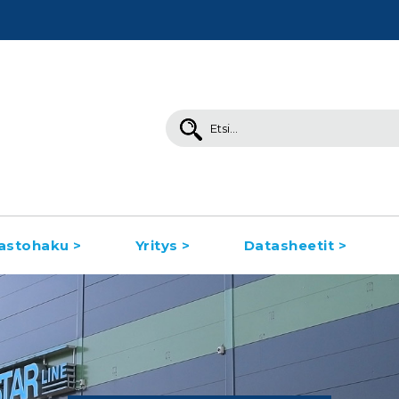
Search
for:
astohaku >
Yritys >
Datasheetit >