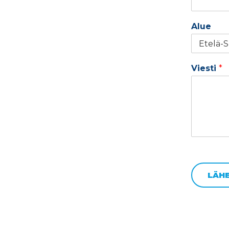
Alue
Viesti
*
LÄH