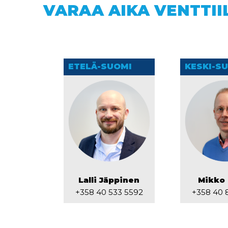
VARAA AIKA VENTTII
ETELÄ-SUOMI
KESKI-S
Lalli Jäppinen
Mikko 
+358 40 533 5592
+358 40 