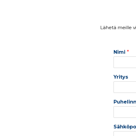
Lähetä meille v
Nimi
*
Yritys
Puhelin
Sähköpo