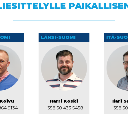
LIESITTELYLLE PAIKALLIS
UOMI
LÄNSI-SUOMI
ITÄ-SUO
Koivu
Harri Koski
Ilari 
864 9134
+358 50 433 5458
+358 50