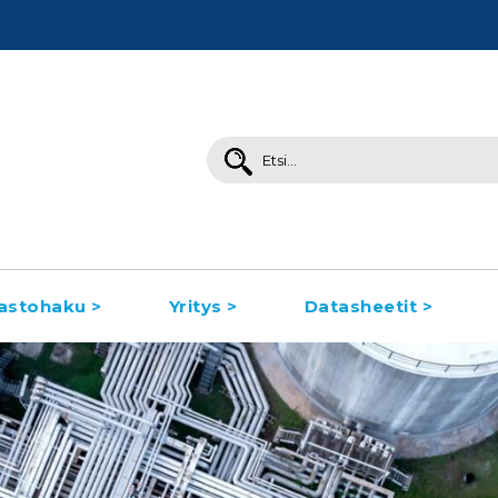
Search
for:
astohaku >
Yritys >
Datasheetit >