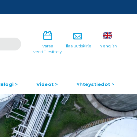
Varaa
Tilaa uutiskirje
In english
venttiiliesittely
Blogi >
Videot >
Yhteystiedot >