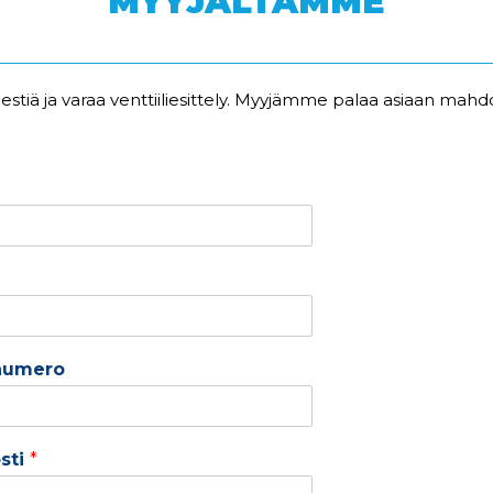
MYYJÄLTÄMME
iestiä ja varaa venttiiliesittely. Myyjämme palaa asiaan mahd
numero
sti
*