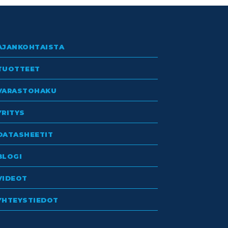
AJANKOHTAISTA
TUOTTEET
VARASTOHAKU
YRITYS
DATASHEETIT
BLOGI
VIDEOT
YHTEYSTIEDOT