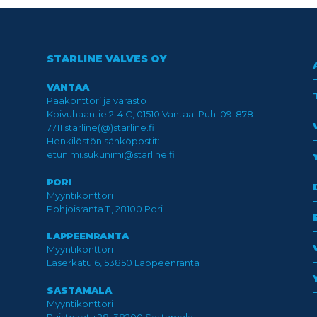
STARLINE VALVES OY
VANTAA
Pääkonttori ja varasto
Koivuhaantie 2-4 C, 01510 Vantaa. Puh. 09-878
7711 starline(@)starline.fi
Henkilöstön sähköpostit:
etunimi.sukunimi@starline.fi
PORI
Myyntikonttori
Pohjoisranta 11, 28100 Pori
LAPPEENRANTA
Myyntikonttori
Laserkatu 6, 53850 Lappeenranta
SASTAMALA
Myyntikonttori
Puistokatu 28, 38200 Sastamala