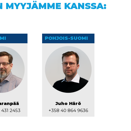
EN MYYJÄMME KANSSA:
MI
POHJOIS-SUOMI
Saranpää
Juho Härö
 431 2453
+358 40 864 9636