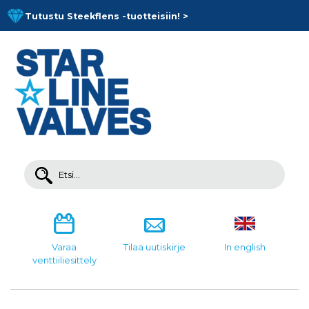
Skip
Tutustu Steekflens -tuotteisiin! >
to
content
Search
for:
Varaa
Tilaa uutiskirje
In english
venttiiliesittely