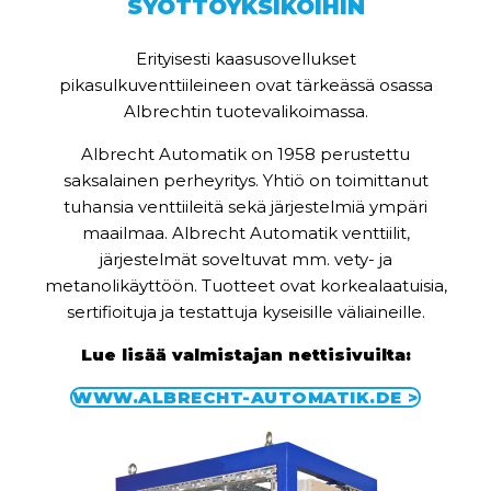
SYÖTTÖYKSIKÖIHIN
Erityisesti kaasusovellukset
pikasulkuventtiileineen ovat tärkeässä osassa
Albrechtin tuotevalikoimassa.
Albrecht Automatik on 1958 perustettu
saksalainen perheyritys. Yhtiö on toimittanut
tuhansia venttiileitä sekä järjestelmiä ympäri
maailmaa. Albrecht Automatik venttiilit,
järjestelmät soveltuvat mm. vety- ja
metanolikäyttöön. Tuotteet ovat korkealaatuisia,
sertifioituja ja testattuja kyseisille väliaineille.
Lue lisää valmistajan nettisivuilta:
WWW.ALBRECHT-AUTOMATIK.DE >