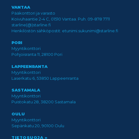
VANTAA
Pääkonttori ja varasto
Koivuhaantie 2-4 C, 01510 Vantaa. Puh. 09-878 7711
starline(@)starline.fi
Henkilöstön sähköpostit: etunimi.sukunimi@starline.fi
PORI
Myyntikonttori
Pohjoisranta 11, 28100 Pori
LAPPEENRANTA
Myyntikonttori
Laserkatu 6, 53850 Lappeenranta
SASTAMALA
Myyntikonttori
Puistokatu 28, 38200 Sastamala
OULU
Myyntikonttori
Sepänkatu 20, 90100 Oulu
TIETOSUOJA »