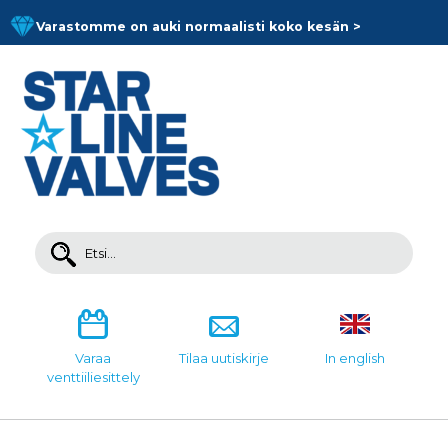
Skip
Varastomme on auki normaalisti koko kesän >
to
content
Search
for:
Varaa
Tilaa uutiskirje
In english
venttiiliesittely