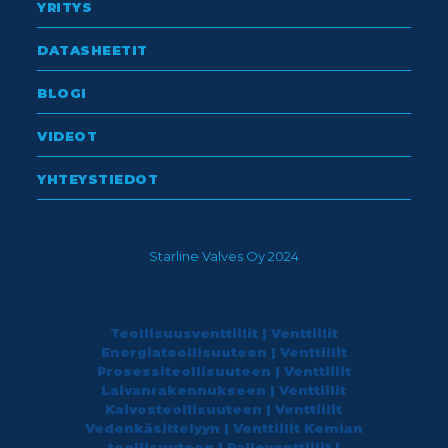
YRITYS
DATASHEETIT
BLOGI
VIDEOT
YHTEYSTIEDOT
Starline Valves Oy 2024
Teollisuusventtiilit | Venttiilit
Energiateollisuuteen | Venttiilit
Prosessiteollisuuteen | Venttiilit
Laivanrakennukseen | Venttiilit
Kaivosteollisuuteen | Venttiilit
Vedenkäsittelyyn | Venttiilit Kemian
teollisuuteen | Palloventtiilit |