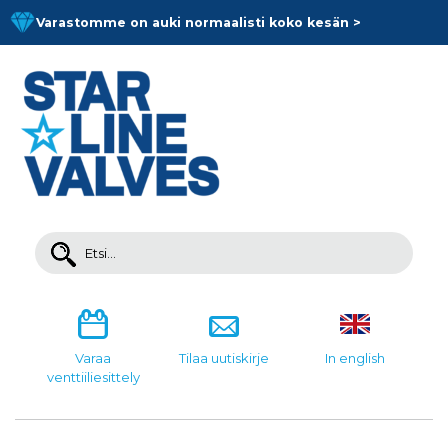
Skip
Varastomme on auki normaalisti koko kesän >
to
content
Search
for:
Varaa
Tilaa uutiskirje
In english
venttiiliesittely